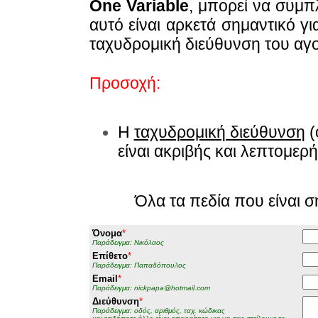
One Variable
, μπορεί να συμ
αυτό είναι αρκετά σημαντικό γ
ταχυδρομική διεύθυνση του αγ
Προσοχή:
Η
ταχυδρομική διεύθυνση
(
είναι ακριβής και λεπτομερή
Όλα τα πεδία που είναι 
Όνομα
*
Παράδειγμα: Νικόλαος
Επίθετο
*
Παράδειγμα: Παπαδόπουλος
Email
*
Παράδειγμα: nickpapa@hotmail.com
Διεύθυνση
*
Παράδειγμα: οδός, αριθμός, ταχ. κώδικας