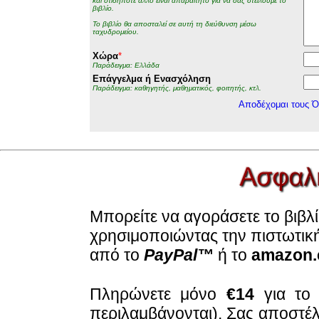
και οτιδήποτε άλλο είναι απαραίτητο για να σας στείλουμε το
βιβλίο.
Το βιβλίο θα αποσταλεί σε αυτή τη διεύθυνση μέσω
ταχυδρομείου.
Χώρα
*
Παράδειγμα: Ελλάδα
Επάγγελμα ή Ενασχόληση
Παράδειγμα: καθηγητής, μαθηματικός, φοιτητής, κτλ.
Αποδέχομαι τους Ό
Μπορείτε να αγοράσετε το βιβλ
χρησιμοποιώντας την πιστωτική
από το
PayPal™
ή το
amazon
Πληρώνετε μόνο
€14
για το 
περιλαμβάνονται). Σας αποστέλ