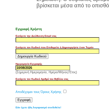
βρίσκεται μέσα από το οπισθό
Εγγραφή Χρήστη
Εισάγετε την Διεύθυνση Email σας
Εισάγετε τον Κωδικό που Επιθυμείτε ή Δημιουργήστε έναν Τυχαίο
Ημερομηνία Εγγραφής
(Σημερινή Ημερομηνία, Ημέρα/Μήνας/Έτος)
Εισάγετε τον Κωδικό Αριθμό του Βιβλίου σας
Αποδέχομαι τους Όρους Χρήσης
Εάν έχετε ήδη λογαριασμό συνδεθείτε!